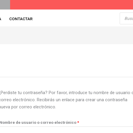
Pagos
Contraentrega
en todo el país
Obligatorio
Búsqu
de
A
CONTACTAR
produc
¿Perdiste tu contraseña? Por favor, introduce tu nombre de usuario 
correo electrónico. Recibirás un enlace para crear una contraseña
nueva por correo electrónico.
Nombre de usuario o correo electrónico
*