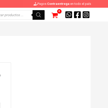
eda
tos
o