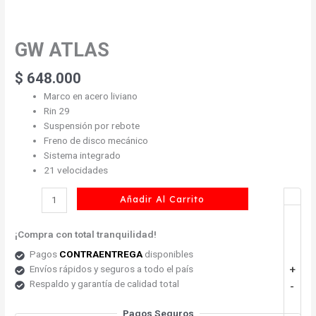
GW ATLAS
GW
ATLAS
cantidad
$
648.000
Marco en acero liviano
Rin 29
Suspensión por rebote
Freno de disco mecánico
Sistema integrado
21 velocidades
Añadir Al Carrito
¡Compra con total tranquilidad!
Pagos
CONTRAENTREGA
disponibles
Envíos rápidos y seguros a todo el país
+
Respaldo y garantía de calidad total
-
Pagos Seguros