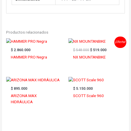
Productos relacionados
El
El
¡Oferta!
precio
precio
original
actual
$
2.860.000
$
548.000
$
519.000
era:
es:
HAMMER PRO Negra
NX MOUNTANBIKE
$ 548.000.
$ 519.000.
$
895.000
$
5.150.000
ARIZONA MAX
SCOTT Scale 960
HIDRÁULICA