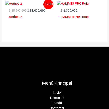
El
El
¡Oferta!
precio
precio
original
actual
$
35.000.000
$
34.000.000
$
2.300.000
era:
es:
Aethos 2
HAMMER PRO Roja
$ 35.000.000.
$ 34.000.000.
Menú Principal
Inicio
Nosotros
Tienda
Contactar