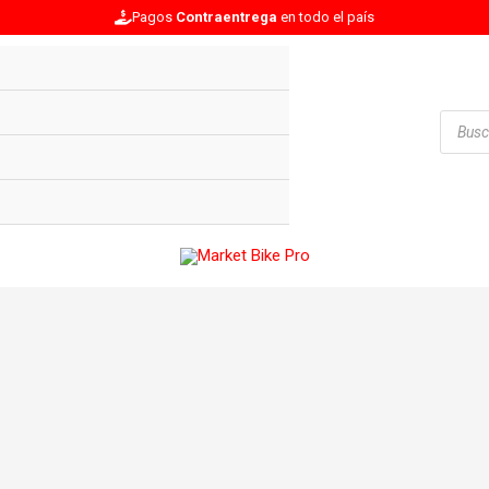
Pagos
Contraentrega
en todo el país
Búsqu
de
produc