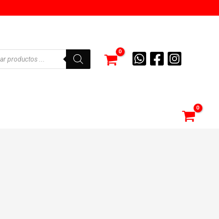
eda
tos