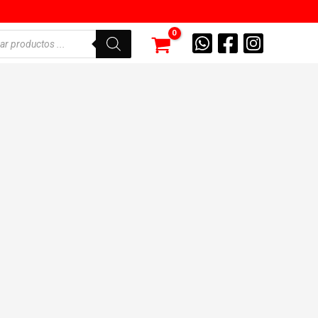
eda
tos