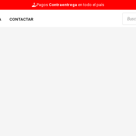
Pagos
Contraentrega
en todo el país
Búsqu
de
A
CONTACTAR
produc