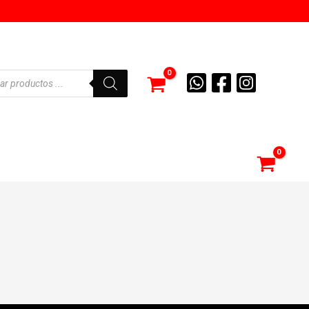
eda
tos