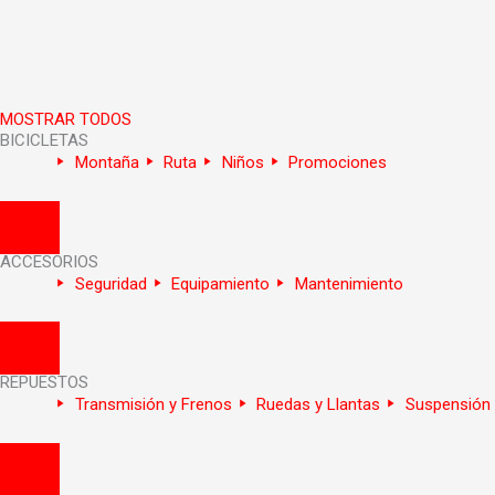
MOSTRAR TODOS
BICICLETAS
Montaña
Ruta
Niños
Promociones
Menú Conmutador Hamburguesa
ACCESORIOS
Seguridad
Equipamiento
Mantenimiento
Menú Conmutador Hamburguesa
REPUESTOS
Transmisión y Frenos
Ruedas y Llantas
Suspensión 
Menú Conmutador Hamburguesa