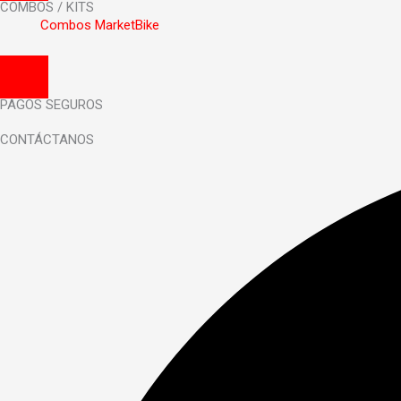
COMBOS / KITS
Combos MarketBike
Menú Conmutador Hamburguesa
PAGOS SEGUROS
CONTÁCTANOS