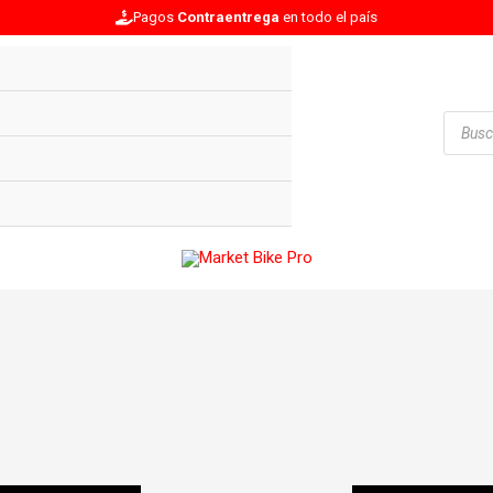
Pagos
Contraentrega
en todo el país
Búsqu
de
produc